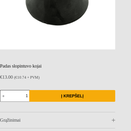
Padas slopintuvo kojai
€
13.00
(
€
10.74
+ PVM)
produkto
Į KREPŠELĮ
kiekis:
Padas
slopintuvo
kojai
Grąžinimai