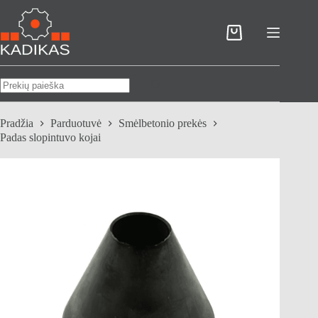
Skip
to
content
Pirkinių
krepšelis
No
results
Pradžia
Parduotuvė
Smėlbetonio prekės
Padas slopintuvo kojai