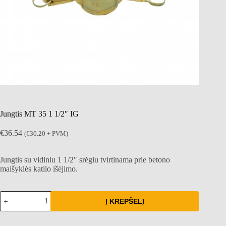
Jungtis MT 35 1 1/2″ IG
€
36.54
(
€
30.20
+ PVM)
Jungtis su vidiniu 1 1/2″ srėgiu tvirtinama prie betono
maišyklės katilo išėjimo.
produkto
Į KREPŠELĮ
kiekis:
Jungtis
MT