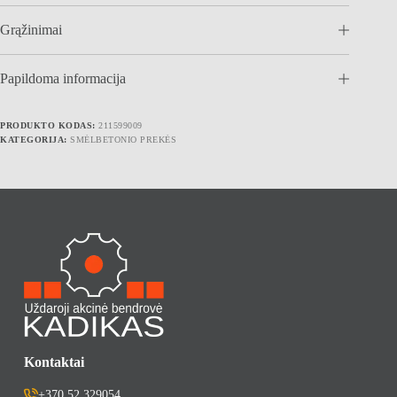
35
1
Grąžinimai
1/2"
IG
Papildoma informacija
PRODUKTO KODAS:
211599009
KATEGORIJA:
SMĖLBETONIO PREKĖS
Kontaktai
+370 52 329054