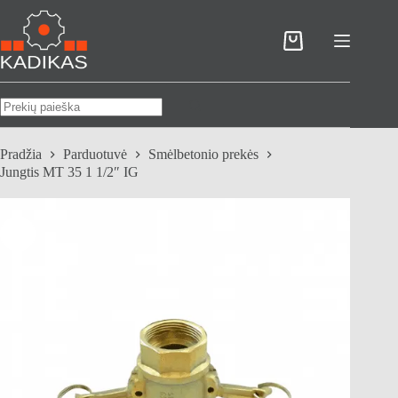
Skip
to
content
Pirkinių
krepšelis
No
results
Pradžia
Parduotuvė
Smėlbetonio prekės
Jungtis MT 35 1 1/2″ IG