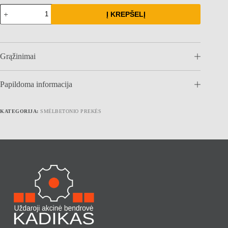
produkto
Į KREPŠELĮ
kiekis:
Antkeliai
Grąžinimai
Papildoma informacija
KATEGORIJA:
SMĖLBETONIO PREKĖS