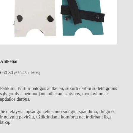
Antkeliai
€
60.80
(
€
50.25
+ PVM)
Patikimi, tvirti ir patogūs antkeliai, sukurti darbui sudėtingomis
sąlygomis – betonuojant, atliekant statybos, montavimo ar
apdailos darbus.
Jie efektyviai apsaugo kelius nuo smūgių, spaudimo, drėgmės
ir nelygių paviršių, užtikrindami komfortą net ir dirbant ilgą
laiką.