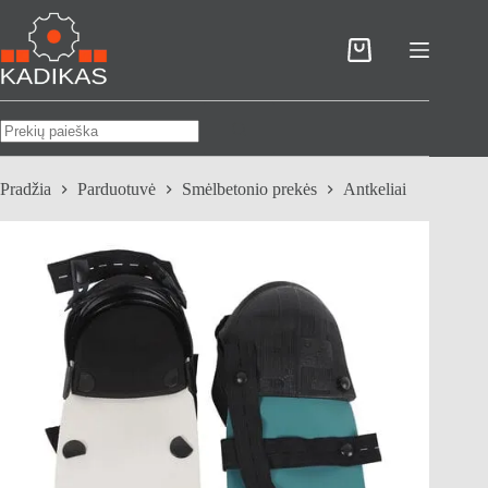
Skip
to
content
Pirkinių
krepšelis
No
results
Pradžia
Parduotuvė
Smėlbetonio prekės
Antkeliai