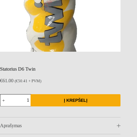
Statorius D6 Twin
€
61.00
(
€
50.41
+ PVM)
produkto
Į KREPŠELĮ
kiekis:
Statorius
D6
Twin
Aprašymas