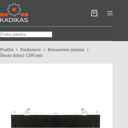
Skip
to
content
Pirkinių
krepšelis
No
results
Pradžia
Parduotuvė
Betonavimo įrankiai
Šluota (kieta) 1200 mm