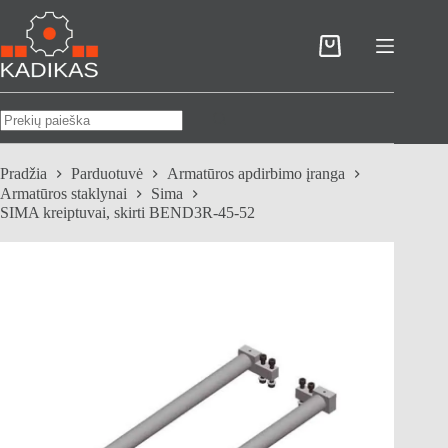
Skip
to
content
Pirkinių
krepšelis
No
results
Pradžia
Parduotuvė
Armatūros apdirbimo įranga
Armatūros staklynai
Sima
SIMA kreiptuvai, skirti BEND3R-45-52