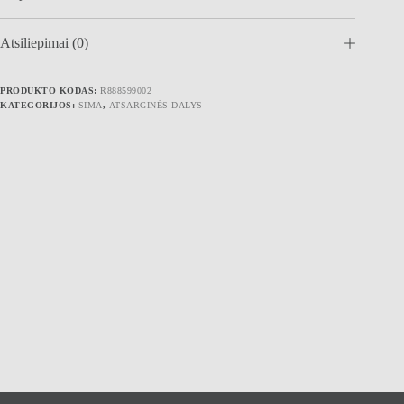
Atsiliepimai (0)
PRODUKTO KODAS:
R888599002
KATEGORIJOS:
SIMA
,
ATSARGINĖS DALYS