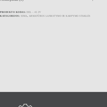
PRODUKTO KODAS:
DEL – 45 2V
KATEGORIJOS:
SIMA
,
ARMATŪROS LANKSTYMO IR KARPYMO STAKLĖS