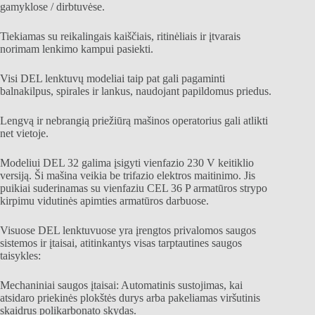
gamyklose / dirbtuvėse.
Tiekiamas su reikalingais kaiščiais, ritinėliais ir įtvarais
norimam lenkimo kampui pasiekti.
Visi DEL lenktuvų modeliai taip pat gali pagaminti
balnakilpus, spirales ir lankus, naudojant papildomus priedus.
Lengvą ir nebrangią priežiūrą mašinos operatorius gali atlikti
net vietoje.
Modeliui DEL 32 galima įsigyti vienfazio 230 V keitiklio
versiją. Ši mašina veikia be trifazio elektros maitinimo. Jis
puikiai suderinamas su vienfaziu CEL 36 P armatūros strypo
kirpimu vidutinės apimties armatūros darbuose.
Visuose DEL lenktuvuose yra įrengtos privalomos saugos
sistemos ir įtaisai, atitinkantys visas tarptautines saugos
taisykles:
Mechaniniai saugos įtaisai: Automatinis sustojimas, kai
atsidaro priekinės plokštės durys arba pakeliamas viršutinis
skaidrus polikarbonato skydas.