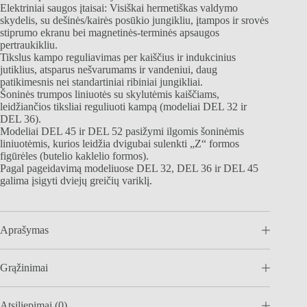
Elektriniai saugos įtaisai: Visiškai hermetiškas valdymo
skydelis, su dešinės/kairės posūkio jungikliu, įtampos ir srovės
stiprumo ekranu bei magnetinės-terminės apsaugos
pertraukikliu.
Tikslus kampo reguliavimas per kaiščius ir indukcinius
jutiklius, atsparus nešvarumams ir vandeniui, daug
patikimesnis nei standartiniai ribiniai jungikliai.
Šoninės trumpos liniuotės su skylutėmis kaiščiams,
leidžiančios tiksliai reguliuoti kampą (modeliai DEL 32 ir
DEL 36).
Modeliai DEL 45 ir DEL 52 pasižymi ilgomis šoninėmis
liniuotėmis, kurios leidžia dvigubai sulenkti „Z“ formos
figūrėles (butelio kaklelio formos).
Pagal pageidavimą modeliuose DEL 32, DEL 36 ir DEL 45
galima įsigyti dviejų greičių variklį.
Aprašymas
Grąžinimai
Atsiliepimai (0)