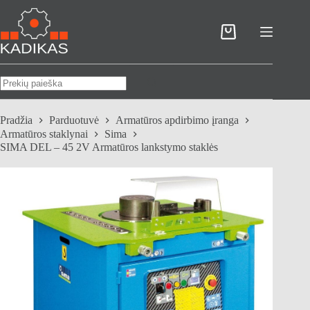
Skip
to
content
Pirkinių
krepšelis
No
results
Pradžia
Parduotuvė
Armatūros apdirbimo įranga
Armatūros staklynai
Sima
SIMA DEL – 45 2V Armatūros lankstymo staklės