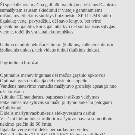
Ši specializuota mašina gali būti naudojama visiems iš anksto
sumaišytam sausam skiediniui ir vietoje gaminamiems
mišiniams. Sliekinis siurblys Putzmeister SP 11 LMR siūlo
ilgalaikę vertę, pavyzdžiui, dėl savo lengvo, bet tvirto
plastikinio gaubto, kuris gali atlaikyti net sunkiausias sąlygas
vietoje, todėl jis yra labai ekonomiškas.
Galima naudoti tiek išorės tinkui (kalkinis, kalkcementinis ir
izoliacinis tinkas), tiek vidaus tinkui (kalkinis tinkas).
Pagrindiniai bruožai
Optimalus manevringumas dėl mažos grąžulo apkrovos
Optimali garso izoliacija dėl dvisienio stogelio
Vandens matavimo vamzdis maišytuvo grotelėje apsaugo nuo
užsikimšimų
Atitinka CE standartus, paprastas ir aiškus valdymas
Pakeliamas maišytuvas su mažu pildymo aukščiu patogiam
užpildymui
Didelis maišytuvas/bunkeris efektyvesniam darbui
Visiškai hidraulinis siurblio ir maišytuvo pavara su neribotu
tiekimo greičiu iki 60 l/min.
Ilgalaikė vertė dėl didelės perpardavimo vertės
Tylus 3 cilindrų 21,8 AG (16,3 kW) Kubota variklis (V