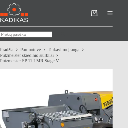
Skip
to
content
Pirkinių
krepšelis
No
results
Pradžia
Parduotuvė
Tinkavimo įranga
Putzmeister skiedinio siurbliai
Putzmeister SP 11 LMR Stage V