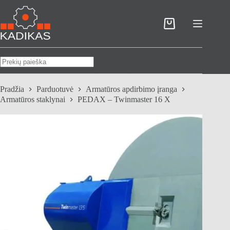
Skip
to
content
Pirkinių
krepšelis
No
results
Pradžia
Parduotuvė
Armatūros apdirbimo įranga
Armatūros staklynai
PEDAX – Twinmaster 16 X