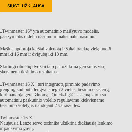
SIŲSTI UŽKLAUSĄ
„Twinmaster 16“ yra automatinio maišytuvo modelis,
pasižymintis dideliu našumu ir maksimaliu našumu.
Mašina apdoroja karštai valcuotą ir šaltai trauktą vielą nuo 6
mm iki 16 mm ir dvigubą iki 13 mm.
Skirtingi ritinėlių dydžiai taip pat užtikrina geresnius visų
skersmenų tiesinimo rezultatus.
„Twinmaster 16 X“ turi integruotą pirminio padavimo
įrenginį, kad būtų lengva įsriegti 2 vielus, tiesinimo sistemą,
kuri naudoja gerai žinomą „Quick-Jig®“ sistemą kartu su
automatiniu paskutinio volelio reguliavimu kiekviename
tiesinimo volelyje, naudojant 2 vairasvirtės.
Twinmaster 16 X:
Naujausia Lenze servo technika užtikrina didžiausią lenkimo
ir padavimo greitį.