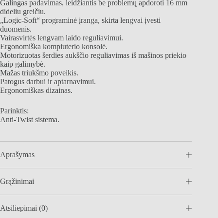
Galingas padavimas, leidžiantis be problemų apdoroti 16 mm
dideliu greičiu.
„Logic-Soft“ programinė įranga, skirta lengvai įvesti
duomenis.
Vairasvirtės lengvam laido reguliavimui.
Ergonomiška kompiuterio konsolė.
Motorizuotas šerdies aukščio reguliavimas iš mašinos priekio
kaip galimybė.
Mažas triukšmo poveikis.
Patogus darbui ir aptarnavimui.
Ergonomiškas dizainas.
Parinktis:
Anti-Twist sistema.
Aprašymas
Grąžinimai
Atsiliepimai (0)