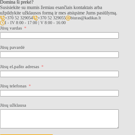
Domina ši prekė?
Susisiekite su mumis žemiau esančiais kontaktais arba
užpildykite užklausos formą ir mes atsiųsime Jums pasiūlymą.
+370 52 329054
+370 52 329055
biuras@kadikas.lt
I - IV 8:00 - 17:00 | V 8:00 - 16:00
Jūsų vardas
Jūsų pavardė
Jūsų el.pašto adresas
Jūsų telefonas
Jūsų užklausa