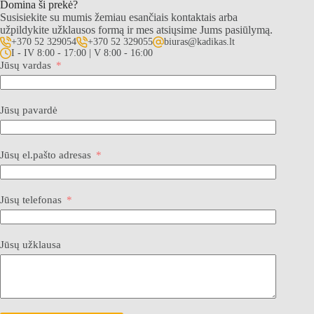
Domina ši prekė?
Susisiekite su mumis žemiau esančiais kontaktais arba
užpildykite užklausos formą ir mes atsiųsime Jums pasiūlymą.
+370 52 329054
+370 52 329055
biuras@kadikas.lt
I - IV 8:00 - 17:00 | V 8:00 - 16:00
Jūsų vardas
Jūsų pavardė
Jūsų el.pašto adresas
Jūsų telefonas
Jūsų užklausa