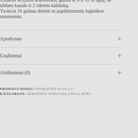
uždaru kanalu ir 2 eilėmis kabliukų.
Twincut 16 galima derinti su papildomomis logistikos
sistemomis.
Aprašymas
Grąžinimai
Atsiliepimai (0)
PRODUKTO KODAS:
TWINMASTER-16-XX-1-1-1
KATEGORIJOS:
ARMATŪROS STAKLYNAI
,
PEDAX
,
RITĖS