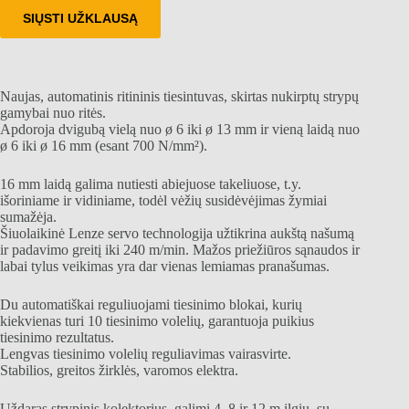
SIŲSTI UŽKLAUSĄ
Naujas, automatinis ritininis tiesintuvas, skirtas nukirptų strypų
gamybai nuo ritės.
Apdoroja dvigubą vielą nuo ø 6 iki ø 13 mm ir vieną laidą nuo
ø 6 iki ø 16 mm (esant 700 N/mm²).
16 mm laidą galima nutiesti abiejuose takeliuose, t.y.
išoriniame ir vidiniame, todėl vėžių susidėvėjimas žymiai
sumažėja.
Šiuolaikinė Lenze servo technologija užtikrina aukštą našumą
ir padavimo greitį iki 240 m/min. Mažos priežiūros sąnaudos ir
labai tylus veikimas yra dar vienas lemiamas pranašumas.
Du automatiškai reguliuojami tiesinimo blokai, kurių
kiekvienas turi 10 tiesinimo volelių, garantuoja puikius
tiesinimo rezultatus.
Lengvas tiesinimo volelių reguliavimas vairasvirte.
Stabilios, greitos žirklės, varomos elektra.
Uždaras strypinis kolektorius, galimi 4, 8 ir 12 m ilgių, su