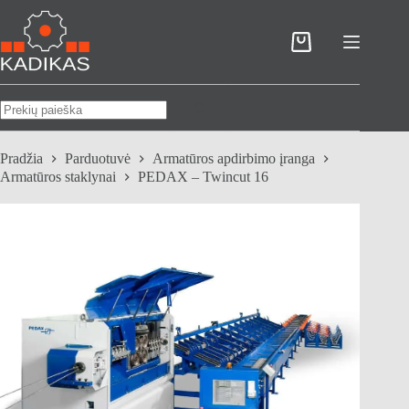
Skip
to
content
Pirkinių
krepšelis
No
results
Pradžia
Parduotuvė
Armatūros apdirbimo įranga
Armatūros staklynai
PEDAX – Twincut 16