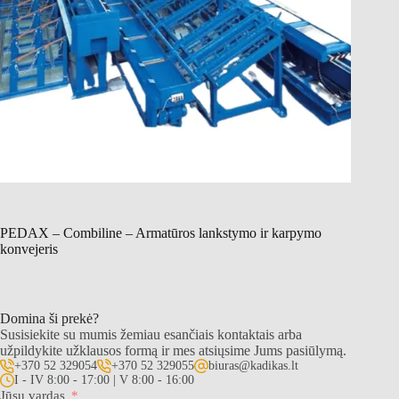
PEDAX – Combiline – Armatūros lankstymo ir karpymo
konvejeris
Domina ši prekė?
Susisiekite su mumis žemiau esančiais kontaktais arba
užpildykite užklausos formą ir mes atsiųsime Jums pasiūlymą.
+370 52 329054
+370 52 329055
biuras@kadikas.lt
I - IV 8:00 - 17:00 | V 8:00 - 16:00
Jūsų vardas