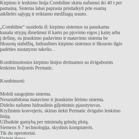
Kirpimo ir lenkimo linija Combiline skirta našumui iki 40 t per
pamainą. Sistema labai paprasta prisitaikyti prie esamų
aikštelės sąlygų ir reikiamo medžiagų srauto.
„Combiline“ susideda iš: kirpimo sistemos su pasukamu
kanalu strypų išmetimui iš karto po pjovimo eigos į kairę arba
į dešinę, su įtraukimo padavimo ir matavimo sistema be
fiksuotų stabdžių, hidraulinės kirpimo sistemos ir fiksuoto ilgio
padėties nustatymo takelio. .
Kombinuotosios kirpimo linijos derinamos su dvigubomis
lenkimo linijomis Permatic.
Kombinuoti:
Mobili saugojimo sistema.
Nesustabdoma matavimo ir įtraukimo šėrimo sistema.
Didelio našumo hidraulinis giljotininis pjaustytuvas.
Kryžminis konvejeris, skirtas tiekti Permatic dvigubo lenkimo
liniją.
Užbaikite gamybą per minimalų grindų plotą.
Siemens S 7 technologija, skydinis kompiuteris.
Tik du operatoriai.
Didelė išeiga.