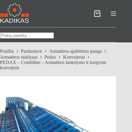
Skip
to
content
Pirkinių
krepšelis
No
results
Pradžia
Parduotuvė
Armatūros apdirbimo įranga
Armatūros staklynai
Pedax
Konvejeriai
PEDAX – Combiline – Armatūros lankstymo ir karpymo
konvejeris