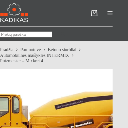
Skip
to
content
Pirkinių
krepšelis
No
results
Pradžia
Parduotuvė
Betono siurbliai
Automobilinės maišyklės INTERMIX
Putzmeister – Mixkret 4