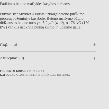
Patikimas betono maišyklės kasybos darbams
Putzmeister Mixkret 4 skirtas užbaigti betono purškimo
procesą požeminėje kasyboje. Betono maišymo būgno
didžiausias betono tūris yra 5,2 yd³ (4 m³), ​​o 176 AG (130
kW) variklis užtikrina puikią kilimo ir judėjimo galią.
Grąžinimai
Atsiliepimai (0)
PRODUKTO KODAS:
P 9 - P 9 G-2-1
KATEGORIJA:
AUTOMOBILINĖS MAIŠYKLĖS INTERMIX