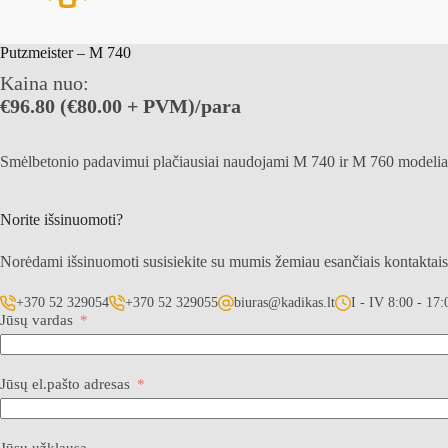
Putzmeister – M 740
Kaina nuo:
€96.80 (€80.00 + PVM)/para
Smėlbetonio padavimui plačiausiai naudojami M 740 ir M 760 modeliai. P
Norite išsinuomoti?
Norėdami išsinuomoti susisiekite su mumis žemiau esančiais kontaktai
+370 52 329054
+370 52 329055
biuras@kadikas.lt
I - IV 8:00 - 17:
Jūsų vardas
Jūsų el.pašto adresas
Jūsų užklausa