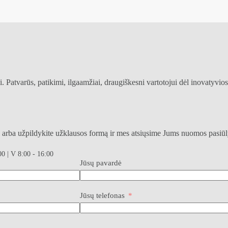
atvarūs, patikimi, ilgaamžiai, draugiškesni vartotojui dėl inovatyvios
s arba užpildykite užklausos formą ir mes atsiųsime Jums nuomos pasiū
00 | V 8:00 - 16:00
Jūsų pavardė
Jūsų telefonas