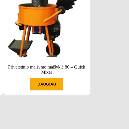
Priverstinio maišymo maišyklė 80 – Quick
Putz
Mixer
DAUGIAU
D