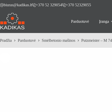
Skip
biuras@kadikas.lt
+370 52 329054
+370 52329055
to
content
Parduotuvė
Įranga
Pradžia
Parduotuvė
Smėlbetonio mašinos
Putzmeister – M 7