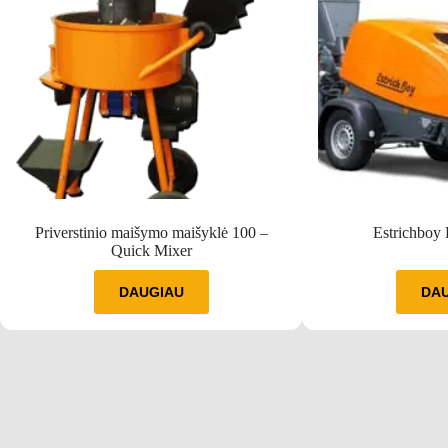
Priverstinio maišymo maišyklė 100 –
Estrichboy
Quick Mixer
DAUGIAU
DA