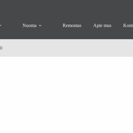
Nuoma
Remontas
Apie mus
Kont
40