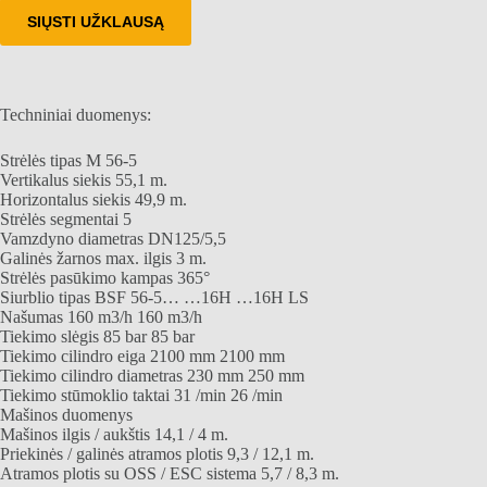
SIŲSTI UŽKLAUSĄ
Techniniai duomenys:
Strėlės tipas M 56-5
Vertikalus siekis 55,1 m.
Horizontalus siekis 49,9 m.
Strėlės segmentai 5
Vamzdyno diametras DN125/5,5
Galinės žarnos max. ilgis 3 m.
Strėlės pasūkimo kampas 365°
Siurblio tipas BSF 56-5… …16H …16H LS
Našumas 160 m3/h 160 m3/h
Tiekimo slėgis 85 bar 85 bar
Tiekimo cilindro eiga 2100 mm 2100 mm
Tiekimo cilindro diametras 230 mm 250 mm
Tiekimo stūmoklio taktai 31 /min 26 /min
Mašinos duomenys
Mašinos ilgis / aukštis 14,1 / 4 m.
Priekinės / galinės atramos plotis 9,3 / 12,1 m.
Atramos plotis su OSS / ESC sistema 5,7 / 8,3 m.