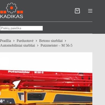
Skip
to
content
Pirkinių
krepšelis
No
results
Pradžia
Parduotuvė
Betono siurbliai
Automobiliniai siurbliai
Putzmeister – M 56-5