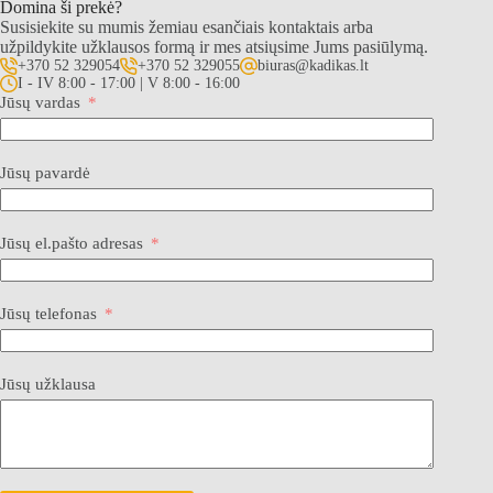
Domina ši prekė?
Susisiekite su mumis žemiau esančiais kontaktais arba
užpildykite užklausos formą ir mes atsiųsime Jums pasiūlymą.
+370 52 329054
+370 52 329055
biuras@kadikas.lt
I - IV 8:00 - 17:00 | V 8:00 - 16:00
Jūsų vardas
Jūsų pavardė
Jūsų el.pašto adresas
Jūsų telefonas
Jūsų užklausa