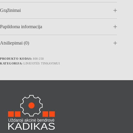
tinkavimui
SOLA
Grąžinimai
2,5m
Papildoma informacija
Atsiliepimai (0)
PRODUKTO KODAS:
800-250
KATEGORIJA:
LINIUOTĖS TINKAVIMUI