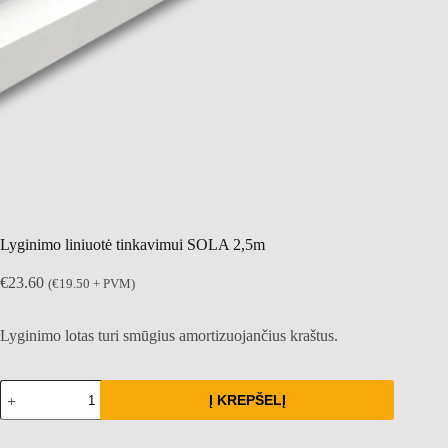
Lyginimo liniuotė tinkavimui SOLA 2,5m
€
23.60
(
€
19.50
+ PVM)
Lyginimo lotas turi smūgius amortizuojančius kraštus.
produkto
Į KREPŠELĮ
kiekis:
Lyginimo
liniuotė