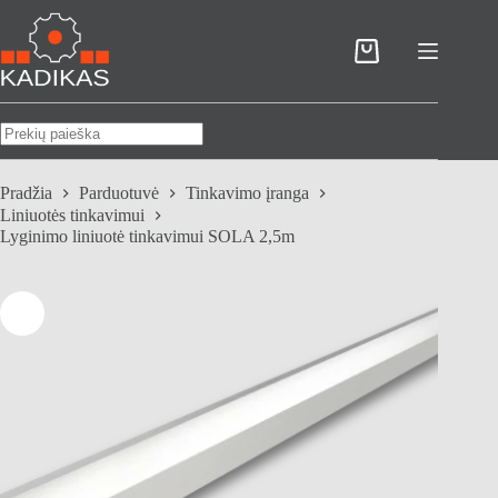
Skip
to
content
Pirkinių
krepšelis
No
results
Pradžia
Parduotuvė
Tinkavimo įranga
Liniuotės tinkavimui
Lyginimo liniuotė tinkavimui SOLA 2,5m