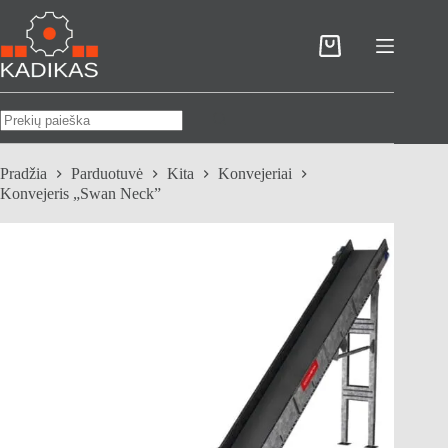
Skip
to
content
Pirkinių
krepšelis
No
results
Pradžia
Parduotuvė
Kita
Konvejeriai
Konvejeris „Swan Neck”