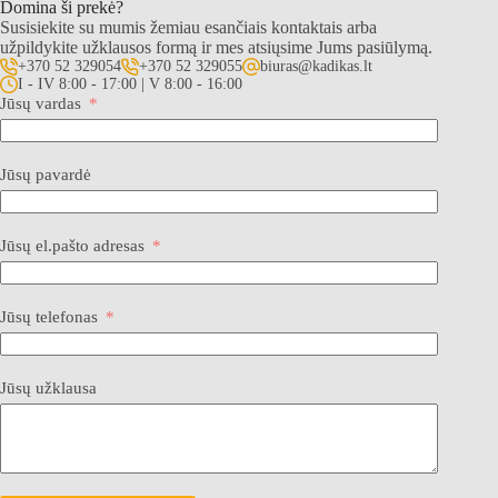
Domina ši prekė?
Susisiekite su mumis žemiau esančiais kontaktais arba
užpildykite užklausos formą ir mes atsiųsime Jums pasiūlymą.
+370 52 329054
+370 52 329055
biuras@kadikas.lt
I - IV 8:00 - 17:00 | V 8:00 - 16:00
Jūsų vardas
Jūsų pavardė
Jūsų el.pašto adresas
Jūsų telefonas
Jūsų užklausa