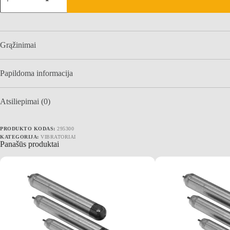
ENAR
POKER
AX
25
vibroelementas
Grąžinimai
TDXE
velenams
Papildoma informacija
Atsiliepimai (0)
PRODUKTO KODAS:
295300
KATEGORIJA:
VIBRATORIAI
Panašūs produktai