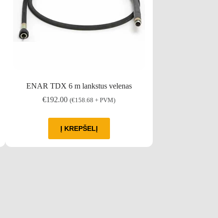
ENAR TDX 6 m lankstus velenas
ENAR TDX 5 m
€
192.00
€
178.00
(
€
158.68
+ PVM)
Į KREPŠELĮ
Į 