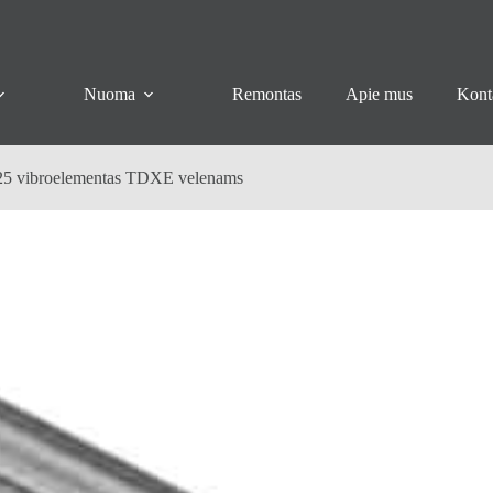
Nuoma
Remontas
Apie mus
Kont
vibroelementas TDXE velenams