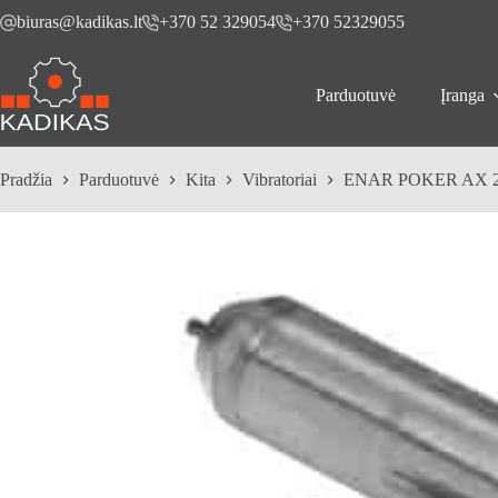
Skip
biuras@kadikas.lt
+370 52 329054
+370 52329055
to
content
Parduotuvė
Įranga
Pradžia
Parduotuvė
Kita
Vibratoriai
ENAR POKER AX 25 