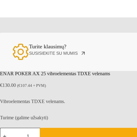
Turite klausimų?
SUSISIEKITE SU MUMIS
ENAR POKER AX 25 vibroelementas TDXE velenams
€
130.00
(
€
107.44
+ PVM)
Vibroelementas TDXE velenams.
Turime (galime užsakyti)
produkto
kiekis: