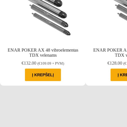
ENAR POKER AX 48 vibroelementas
ENAR POKER AX 
TDX velenams
TDX v
€
132.00
€
128.00
(
€
109.09
+ PVM)
(
€
Į KREPŠELĮ
Į KR