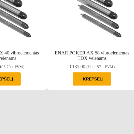
40 vibroelementas
ENAR POKER AX 58 vibroelementas
elenams
TDX velenams
€
135.00
105.79
+ PVM)
(
€
111.57
+ PVM)
EPŠELĮ
Į KREPŠELĮ