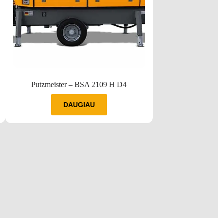
Putzmeister – BSA 2109 H D4
Putzme
DAUGIAU
D