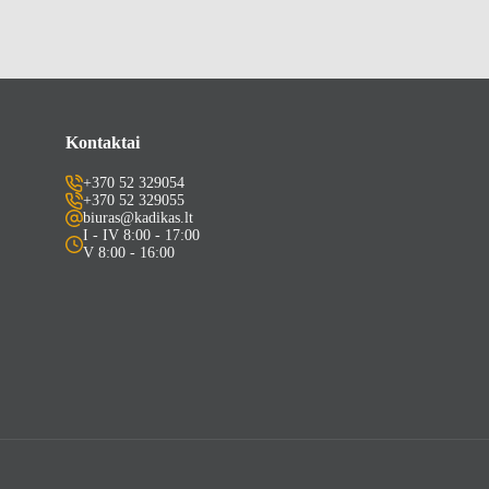
Kontaktai
+370 52 329054
+370 52 329055
biuras@kadikas.lt
I - IV 8:00 - 17:00
V 8:00 - 16:00