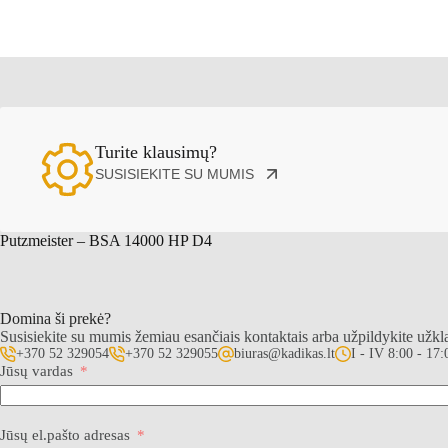
Turite klausimų?
SUSISIEKITE SU MUMIS
Putzmeister – BSA 14000 HP D4
Domina ši prekė?
Susisiekite su mumis žemiau esančiais kontaktais arba užpildykite užk
+370 52 329054
+370 52 329055
biuras@kadikas.lt
I - IV 8:00 - 17:
Jūsų vardas
Jūsų el.pašto adresas