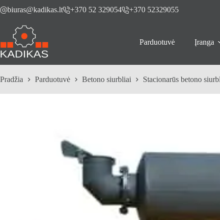
Skip
biuras@kadikas.lt
+370 52 329054
+370 52329055
to
content
Parduotuvė
Įranga
Pradžia
Parduotuvė
Betono siurbliai
Stacionarūs betono siurbl