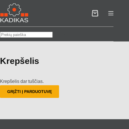
Skip
to
Pirkinių
content
krepšelis
No
results
Krepšelis
Krepšelis dar tuščias.
GRĮŽTI Į PARDUOTUVĘ