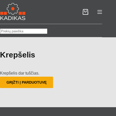
Skip
to
Pirkinių
content
krepšelis
No
results
Krepšelis
Krepšelis dar tuščias.
GRĮŽTI Į PARDUOTUVĘ