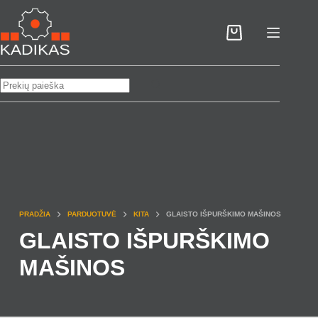
Skip
to
Pirkinių
content
krepšelis
No
results
PRADŽIA
PARDUOTUVĖ
KITA
GLAISTO IŠPURŠKIMO MAŠINOS
GLAISTO IŠPURŠKIMO
MAŠINOS