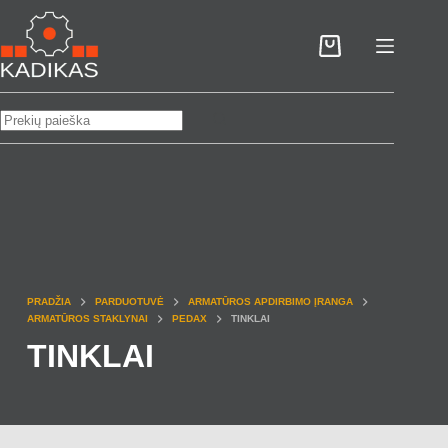
Skip
to
Pirkinių
content
krepšelis
No
results
PRADŽIA
PARDUOTUVĖ
ARMATŪROS APDIRBIMO ĮRANGA
ARMATŪROS STAKLYNAI
PEDAX
TINKLAI
TINKLAI